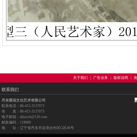
关于我们
|
广告业务
|
版权说明
|
联系我们
丹东紫诏文化艺术有限公司
联系电话：86-415-3137073
传 真：86-415-3137073
电子邮箱：ddzzwh@126.com
邮政编码：118000
地 址：辽宁省丹东市边境合作区G区46号