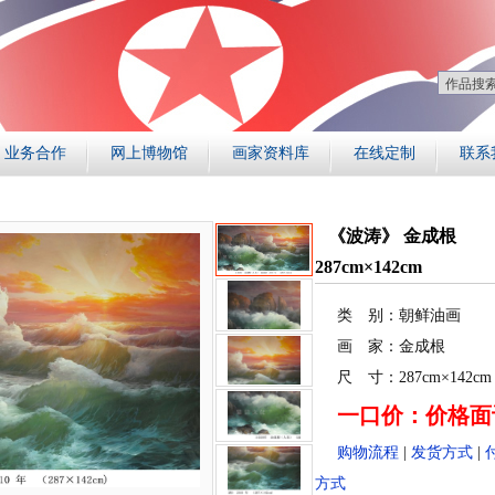
业务合作
网上博物馆
画家资料库
在线定制
联系
《波涛》 金成根
287cm×142cm
类 别：朝鲜油画
画 家：金成根
尺 寸：287cm×142cm
一口价：价格面
购物流程
|
发货方式
|
方式