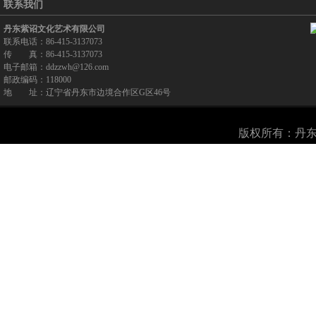
联系我们
丹东紫诏文化艺术有限公司
联系电话：86-415-3137073
传 真：86-415-3137073
电子邮箱：ddzzwh@126.com
邮政编码：118000
地 址：辽宁省丹东市边境合作区G区46号
版权所有：