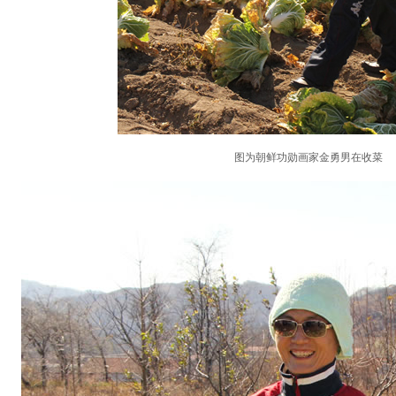
图为朝鲜功勋画家金勇男在收菜