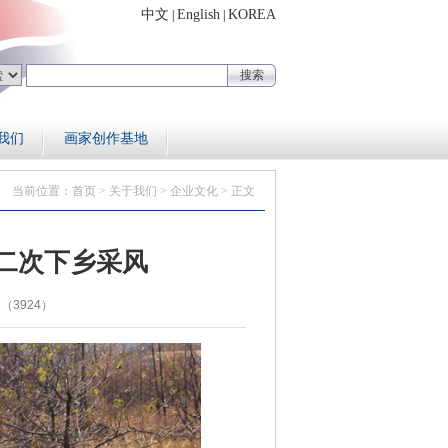
中文
English
KOREA
|
|
我们
画家创作基地
当前位置：
首页
>
关于我们
>
企业文化
> 正文
二次下乡采风
（3924）