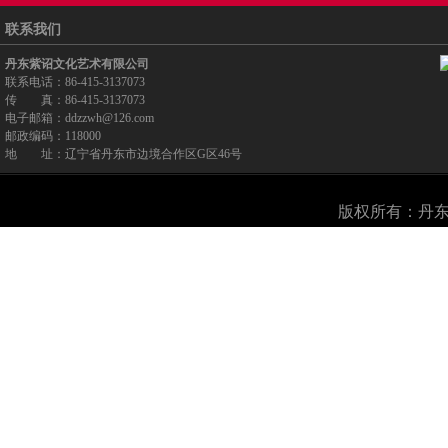
联系我们
丹东紫诏文化艺术有限公司
联系电话：86-415-3137073
传 真：86-415-3137073
电子邮箱：ddzzwh@126.com
邮政编码：118000
地 址：辽宁省丹东市边境合作区G区46号
版权所有：